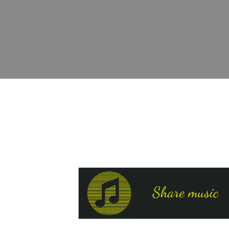
Hover
to zoom