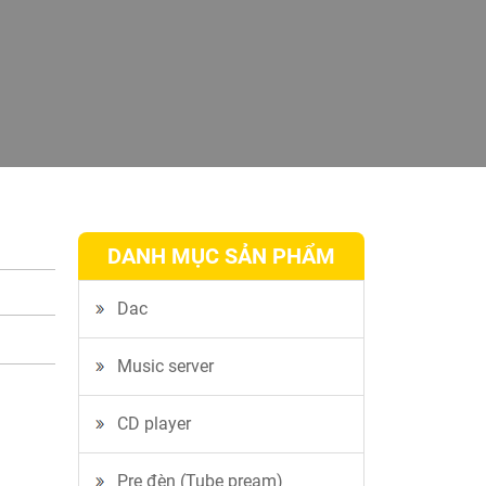
DANH MỤC SẢN PHẨM
Dac
Music server
CD player
Pre đèn (Tube pream)