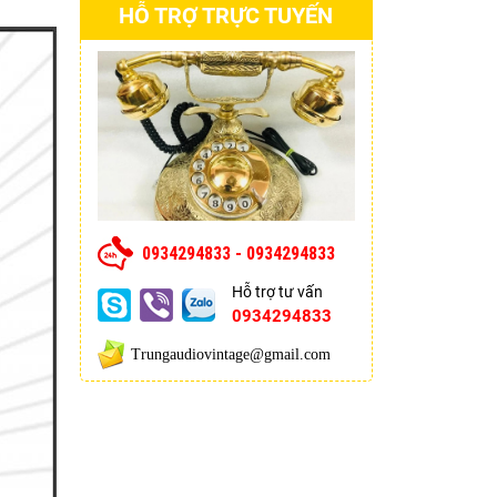
HỖ TRỢ TRỰC TUYẾN
0934294833 - 0934294833
Hỗ trợ tư vấn
0934294833
Trungaudiovintage@gmail.com