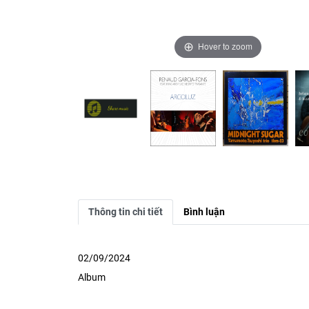
Hover to zoom
Hover to zoom
Hover to zoom
Thông tin chi tiết
Bình luận
02/09/2024
Album