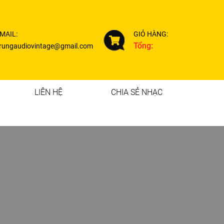
MAIL:
GIỎ HÀNG:
Tổng:
rungaudiovintage@gmail.com
LIÊN HỆ
CHIA SẺ NHẠC