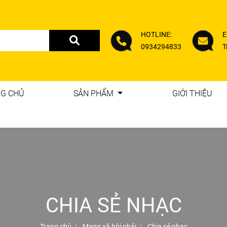
HOTLINE:
E
0934294833
T
G CHỦ
SẢN PHẨM
GIỚI THIỆU
CHIA SẺ NHẠC
Trang chủ
Mạng xã hội phải
Chia sẻ nhạc