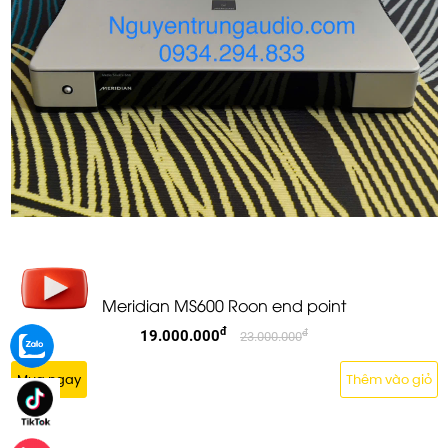
Meridian MS600 Roon end point
đ
19.000.000
đ
23.000.000
Mua ngay
Thêm vào giỏ