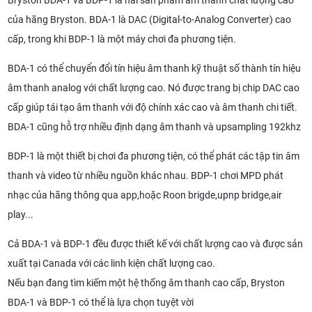
Bryston BDA-1 và BDP-1 là hai sản phẩm âm thanh chất lượng cao
của hãng Bryston. BDA-1 là DAC (Digital-to-Analog Converter) cao
cấp, trong khi BDP-1 là một máy chơi đa phương tiện.
BDA-1 có thể chuyển đổi tín hiệu âm thanh kỹ thuật số thành tín hiệu
âm thanh analog với chất lượng cao. Nó được trang bị chip DAC cao
cấp giúp tái tạo âm thanh với độ chính xác cao và âm thanh chi tiết.
BDA-1 cũng hỗ trợ nhiều định dạng âm thanh và upsampling 192khz
BDP-1 là một thiết bị chơi đa phương tiện, có thể phát các tập tin âm
thanh và video từ nhiều nguồn khác nhau. BDP-1 chơi MPD phát
nhạc của hãng thông qua app,hoặc Roon brigde,upnp bridge,air
play...
Cả BDA-1 và BDP-1 đều được thiết kế với chất lượng cao và được sản
xuất tại Canada với các linh kiện chất lượng cao.
Nếu bạn đang tìm kiếm một hệ thống âm thanh cao cấp, Bryston
BDA-1 và BDP-1 có thể là lựa chọn tuyệt vời