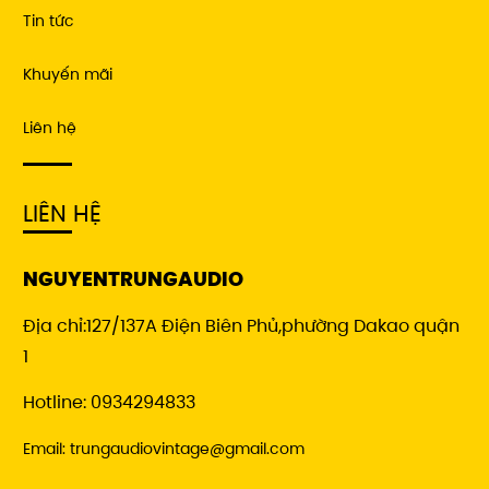
Tin tức
Khuyến mãi
Liên hệ
LIÊN HỆ
NGUYENTRUNGAUDIO
Địa chỉ:127/137A Điện Biên Phủ,phường Dakao quận
1
Hotline: 0934294833
Email: trungaudiovintage@gmail.com