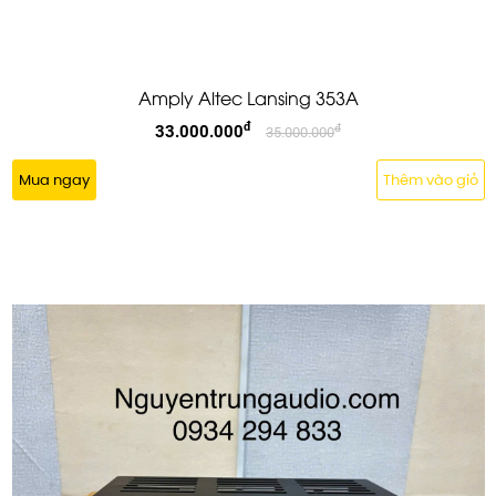
Amply Altec Lansing 353A
đ
33.000.000
đ
35.000.000
Mua ngay
Thêm vào giỏ